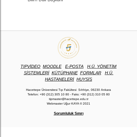
TIPVİDEO
MOODLE
E-POSTA
H.Ü. YÖNETİM
SİSTEMLERİ
KÜTÜPHANE
FORMLAR
H.Ü.
HASTANELERİ
H
UYSİS
Hacettepe Üniversitesi Tıp Fakültesi Sıhhiye, 06230 Ankara
Telefon: +90 (312) 305 10 80 - Faks: +90 (312) 310 05 80
tipmaster@hacettepe.edu.tr
Webmaster Uğur KAYA © 2021
Sorumluluk Sınırı