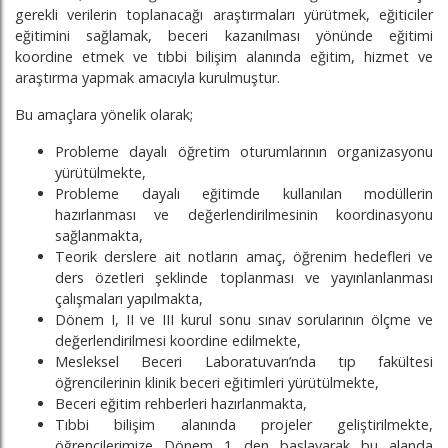
gerekli verilerin toplanacağı araştırmaları yürütmek, eğiticiler
eğitimini sağlamak, beceri kazanılması yönünde eğitimi
koordine etmek ve tıbbi bilişim alanında eğitim, hizmet ve
araştırma yapmak amacıyla kurulmuştur.
Bu amaçlara yönelik olarak;
Probleme dayalı öğretim oturumlarının organizasyonu
yürütülmekte,
Probleme dayalı eğitimde kullanılan modüllerin
hazırlanması ve değerlendirilmesinin koordinasyonu
sağlanmakta,
Teorik derslere ait notların amaç, öğrenim hedefleri ve
ders özetleri şeklinde toplanması ve yayınlanlanması
çalışmaları yapılmakta,
Dönem I, II ve III kurul sonu sınav sorularının ölçme ve
değerlendirilmesi koordine edilmekte,
Mesleksel Beceri Laboratuvarı’nda tıp fakültesi
öğrencilerinin klinik beceri eğitimleri yürütülmekte,
Beceri eğitim rehberleri hazırlanmakta,
Tıbbi bilişim alanında projeler geliştirilmekte,
öğrencilerimize Dönem 1 den başlayarak bu alanda