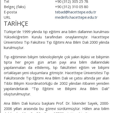
Tel
+90 (312) 305 25 78
Belgeç (faks)
+90 (312) 310 05 80
E-posta
tebad@hacettepe.edu.tr
URL
medinfo.hacettepe.edu.tr
TARİHÇE
Türkiye'de 1999 yılında tıp eğitimi ana bilim dallarının kurulması
Yükseköğretim Kurulu tarafından onaylanmıştır. Hacettepe
Üniversitesi Tıp Fakültesi Tıp Eğitimi Ana Bilim Dalı 2000 yılında
kurulmuştur.
Tıp eğitiminin bilişim teknolojileriyle çok yakın ilişkisi ve bilişimin
tıpta her geçen gün artan payı ana bilim dallarındaki
yapılanmaları da etkilemiş, tıp fakülteleri eğitim ve bilişimi
ortaklayan yeni oluşumlara gitmiştir. Hacettepe Üniversitesi Tıp
Fakültesinde Tıp Eğitimi Ana Bilim Dalı ve çatısı altında yer alan
Tıbbi Bilişim Koordinatörlüğü de 2002 yılından itibaren yeniden
yapılandırılarak “Tıp Eğitimi ve Bilişimi Ana Bilim Dalı”
oluşturulmuştur.
Ana Bilim Dalı kurucu başkanı Prof. Dr. İskender Sayek, 2000-
2006 yılları arasında bu görevi sürdürmüştür. Hâlen ana bilim