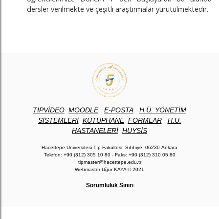
dersler verilmekte ve çeşitli araştırmalar yürütülmektedir.
TIPVİDEO
MOODLE
E-POSTA
H.Ü. YÖNETİM
SİSTEMLERİ
KÜTÜPHANE
FORMLAR
H.Ü.
HASTANELERİ
H
UYSİS
Hacettepe Üniversitesi Tıp Fakültesi Sıhhiye, 06230 Ankara
Telefon: +90 (312) 305 10 80 - Faks: +90 (312) 310 05 80
tipmaster@hacettepe.edu.tr
Webmaster Uğur KAYA © 2021
Sorumluluk Sınırı